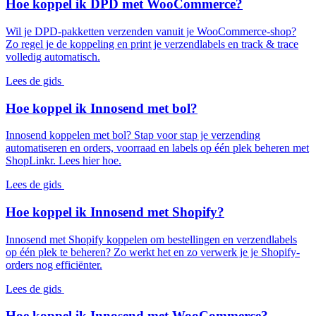
Hoe koppel ik DPD met WooCommerce?
Wil je DPD-pakketten verzenden vanuit je WooCommerce-shop?
Zo regel je de koppeling en print je verzendlabels en track & trace
volledig automatisch.
Lees de gids
Hoe koppel ik Innosend met bol?
Innosend koppelen met bol? Stap voor stap je verzending
automatiseren en orders, voorraad en labels op één plek beheren met
ShopLinkr. Lees hier hoe.
Lees de gids
Hoe koppel ik Innosend met Shopify?
Innosend met Shopify koppelen om bestellingen en verzendlabels
op één plek te beheren? Zo werkt het en zo verwerk je je Shopify-
orders nog efficiënter.
Lees de gids
Hoe koppel ik Innosend met WooCommerce?