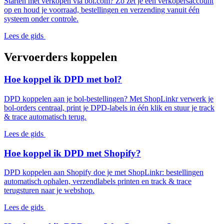
Starten met verkopen via bol.com? Zo zet je een verkopersaccount
op en houd je voorraad, bestellingen en verzending vanuit één
systeem onder controle.
Lees de gids
Vervoerders koppelen
Hoe koppel ik DPD met bol?
DPD koppelen aan je bol-bestellingen? Met ShopLinkr verwerk je
bol-orders centraal, print je DPD-labels in één klik en stuur je track
& trace automatisch terug.
Lees de gids
Hoe koppel ik DPD met Shopify?
DPD koppelen aan Shopify doe je met ShopLinkr: bestellingen
automatisch ophalen, verzendlabels printen en track & trace
terugsturen naar je webshop.
Lees de gids