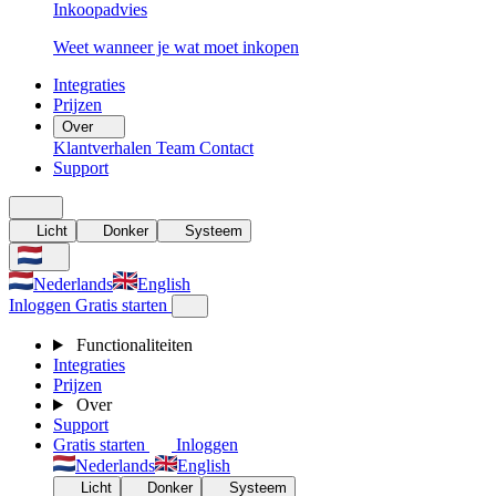
Inkoopadvies
Weet wanneer je wat moet inkopen
Integraties
Prijzen
Over
Klantverhalen
Team
Contact
Support
Licht
Donker
Systeem
Nederlands
English
Inloggen
Gratis starten
Functionaliteiten
Integraties
Prijzen
Over
Support
Gratis starten
Inloggen
Nederlands
English
Licht
Donker
Systeem