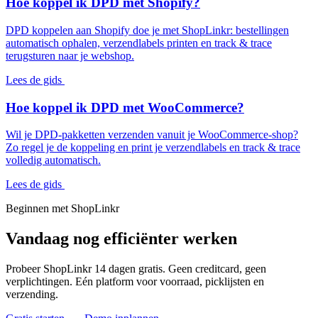
Hoe koppel ik DPD met Shopify?
DPD koppelen aan Shopify doe je met ShopLinkr: bestellingen
automatisch ophalen, verzendlabels printen en track & trace
terugsturen naar je webshop.
Lees de gids
Hoe koppel ik DPD met WooCommerce?
Wil je DPD-pakketten verzenden vanuit je WooCommerce-shop?
Zo regel je de koppeling en print je verzendlabels en track & trace
volledig automatisch.
Lees de gids
Beginnen met ShopLinkr
Vandaag nog
efficiënter werken
Probeer ShopLinkr 14 dagen gratis. Geen creditcard, geen
verplichtingen. Eén platform voor voorraad, picklijsten en
verzending.