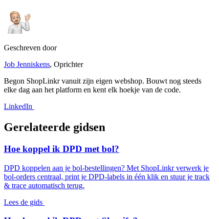
Geschreven door
Job Jenniskens
, Oprichter
Begon ShopLinkr vanuit zijn eigen webshop. Bouwt nog steeds
elke dag aan het platform en kent elk hoekje van de code.
LinkedIn
Gerelateerde gidsen
Hoe koppel ik DPD met bol?
DPD koppelen aan je bol-bestellingen? Met ShopLinkr verwerk je
bol-orders centraal, print je DPD-labels in één klik en stuur je track
& trace automatisch terug.
Lees de gids