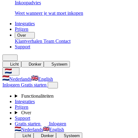
Inkoopadvies
Weet wanneer je wat moet inkopen
Integraties
Prijzen
Over
Klantverhalen
Team
Contact
Support
Licht
Donker
Systeem
Nederlands
English
Inloggen
Gratis starten
Functionaliteiten
Integraties
Prijzen
Over
Support
Gratis starten
Inloggen
Nederlands
English
Licht
Donker
Systeem