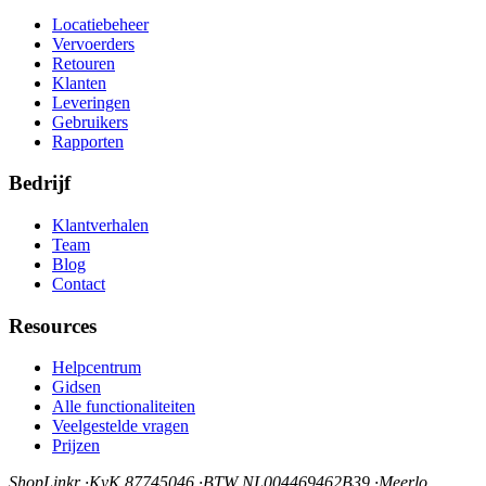
Locatiebeheer
Vervoerders
Retouren
Klanten
Leveringen
Gebruikers
Rapporten
Bedrijf
Klantverhalen
Team
Blog
Contact
Resources
Helpcentrum
Gidsen
Alle functionaliteiten
Veelgestelde vragen
Prijzen
ShopLinkr
·
KvK 87745046
·
BTW NL004469462B39
·
Meerlo,