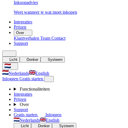
Inkoopadvies
Weet wanneer je wat moet inkopen
Integraties
Prijzen
Over
Klantverhalen
Team
Contact
Support
Licht
Donker
Systeem
Nederlands
English
Inloggen
Gratis starten
Functionaliteiten
Integraties
Prijzen
Over
Support
Gratis starten
Inloggen
Nederlands
English
Licht
Donker
Systeem