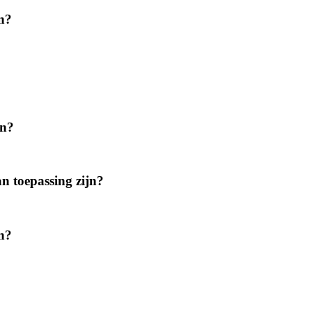
n?
en?
an toepassing zijn?
en?