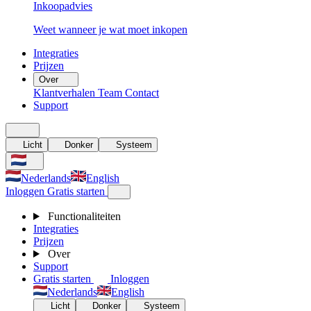
Inkoopadvies
Weet wanneer je wat moet inkopen
Integraties
Prijzen
Over
Klantverhalen
Team
Contact
Support
Licht
Donker
Systeem
Nederlands
English
Inloggen
Gratis starten
Functionaliteiten
Integraties
Prijzen
Over
Support
Gratis starten
Inloggen
Nederlands
English
Licht
Donker
Systeem