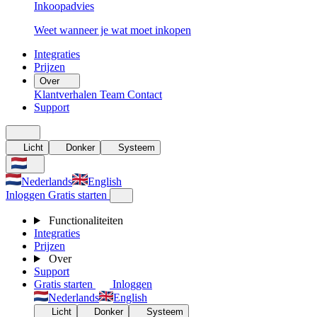
Inkoopadvies
Weet wanneer je wat moet inkopen
Integraties
Prijzen
Over
Klantverhalen
Team
Contact
Support
Licht
Donker
Systeem
Nederlands
English
Inloggen
Gratis starten
Functionaliteiten
Integraties
Prijzen
Over
Support
Gratis starten
Inloggen
Nederlands
English
Licht
Donker
Systeem