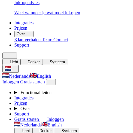
Inkoopadvies
Weet wanneer je wat moet inkopen
Integraties
Prijzen
Over
Klantverhalen
Team
Contact
Support
Licht
Donker
Systeem
Nederlands
English
Inloggen
Gratis starten
Functionaliteiten
Integraties
Prijzen
Over
Support
Gratis starten
Inloggen
Nederlands
English
Licht
Donker
Systeem