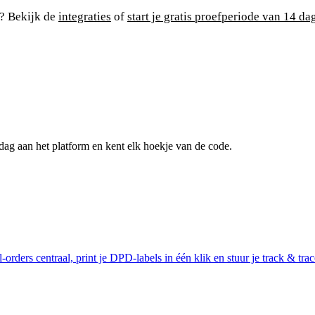
? Bekijk de
integraties
of
start je gratis proefperiode van 14 da
ag aan het platform en kent elk hoekje van de code.
ders centraal, print je DPD-labels in één klik en stuur je track & trac