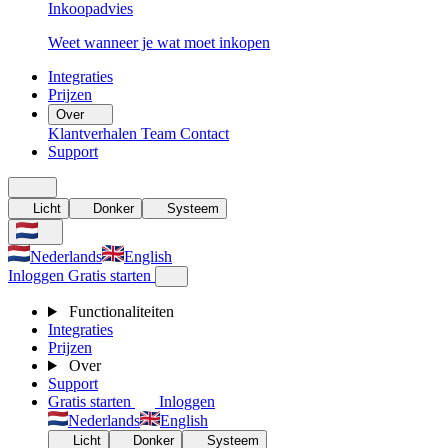
Inkoopadvies
Weet wanneer je wat moet inkopen
Integraties
Prijzen
Over
Klantverhalen
Team
Contact
Support
Licht
Donker
Systeem
Nederlands
English
Inloggen
Gratis starten
Functionaliteiten
Integraties
Prijzen
Over
Support
Gratis starten
Inloggen
Nederlands
English
Licht
Donker
Systeem