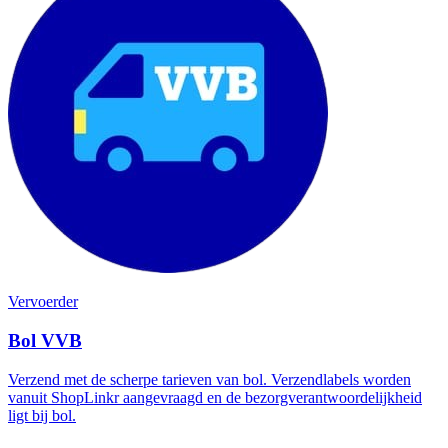
Vervoerder
Bol VVB
Verzend met de scherpe tarieven van bol. Verzendlabels worden
vanuit ShopLinkr aangevraagd en de bezorgverantwoordelijkheid
ligt bij bol.