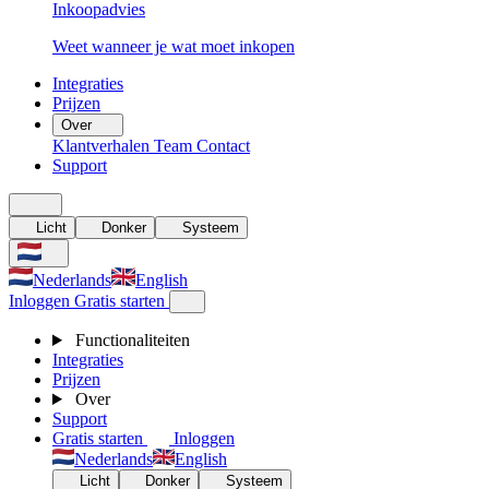
Inkoopadvies
Weet wanneer je wat moet inkopen
Integraties
Prijzen
Over
Klantverhalen
Team
Contact
Support
Licht
Donker
Systeem
Nederlands
English
Inloggen
Gratis starten
Functionaliteiten
Integraties
Prijzen
Over
Support
Gratis starten
Inloggen
Nederlands
English
Licht
Donker
Systeem