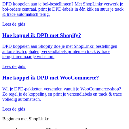
DPD koppelen aan je bol-bestellingen? Met ShopLinkr verwerk je
bol-orders centraal, print je DPD-labels in één klik en stuur je track
& trace automatisch terug.
Lees de gids
Hoe koppel ik DPD met Shopify?
DPD koppelen aan Shopify doe je met ShopLinkr: bestellingen
automatisch ophalen, verzendlabels printen en track & trace
terugsturen naar je webshop.
Lees de gids
Hoe koppel ik DPD met WooCommerce?
Wil je DPD-pakketten verzenden vanuit je WooCommerce-shop?
Zo regel je de koppeling en print je verzendlabels en track & trace
volledig automatisch.
Lees de gids
Beginnen met ShopLinkr