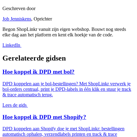
Geschreven door
Job Jenniskens
, Oprichter
Begon ShopLinkr vanuit zijn eigen webshop. Bouwt nog steeds
elke dag aan het platform en kent elk hoekje van de code.
LinkedIn
Gerelateerde gidsen
Hoe koppel ik DPD met bol?
DPD koppelen aan je bol-bestellingen? Met ShopLinkr verwerk je
bol-orders centraal, print je DPD-labels in één klik en stuur je track
& trace automatisch terug.
Lees de gids
Hoe koppel ik DPD met Shopify?
DPD koppelen aan Shopify doe je met ShopLinkr: bestellingen
automatisch ophalen, verzendlabels printen en track & trace