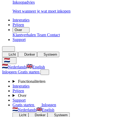
Inkoopadvies
Weet wanneer je wat moet inkopen
Integraties
Prijzen
Over
Klantverhalen
Team
Contact
Support
Licht
Donker
Systeem
Nederlands
English
Inloggen
Gratis starten
Functionaliteiten
Integraties
Prijzen
Over
Support
Gratis starten
Inloggen
Nederlands
English
Licht
Donker
Systeem