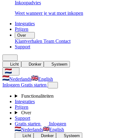
Inkoopadvies
Weet wanneer je wat moet inkopen
Integraties
Prijzen
Over
Klantverhalen
Team
Contact
Support
Licht
Donker
Systeem
Nederlands
English
Inloggen
Gratis starten
Functionaliteiten
Integraties
Prijzen
Over
Support
Gratis starten
Inloggen
Nederlands
English
Licht
Donker
Systeem