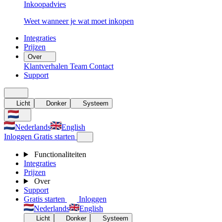
Inkoopadvies
Weet wanneer je wat moet inkopen
Integraties
Prijzen
Over
Klantverhalen
Team
Contact
Support
Licht
Donker
Systeem
Nederlands
English
Inloggen
Gratis starten
Functionaliteiten
Integraties
Prijzen
Over
Support
Gratis starten
Inloggen
Nederlands
English
Licht
Donker
Systeem