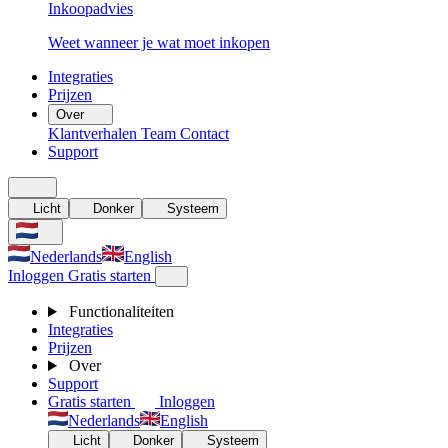
Inkoopadvies
Weet wanneer je wat moet inkopen
Integraties
Prijzen
Over
Klantverhalen
Team
Contact
Support
Licht
Donker
Systeem
Nederlands
English
Inloggen
Gratis starten
Functionaliteiten
Integraties
Prijzen
Over
Support
Gratis starten
Inloggen
Nederlands
English
Licht
Donker
Systeem