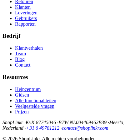
Retouren
Klanten
Leveringen
Gebruikers
Rapporten
Bedrijf
Klantverhalen
Team
Blog
Contact
Resources
Helpcentrum
Gidsen
Alle functionaliteiten
Veelgestelde vragen
Prijzen
ShopLinkr
·
KvK 87745046
·
BTW NL004469462B39
·
Meerlo,
Nederland
·
+31 6 49781212
·
contact@shoplinkr.com
© 2026 ShopLinkr. Alle rechten voorbehouden.