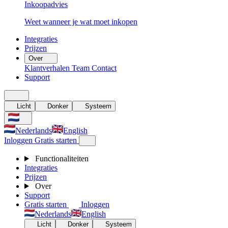
Inkoopadvies
Weet wanneer je wat moet inkopen
Integraties
Prijzen
Over
Klantverhalen
Team
Contact
Support
Licht
Donker
Systeem
Nederlands
English
Inloggen
Gratis starten
Functionaliteiten
Integraties
Prijzen
Over
Support
Gratis starten
Inloggen
Nederlands
English
Licht
Donker
Systeem