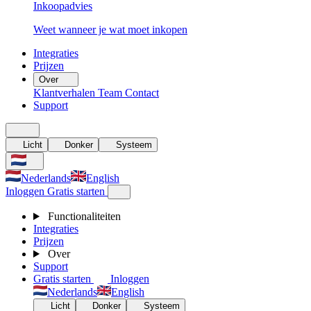
Inkoopadvies
Weet wanneer je wat moet inkopen
Integraties
Prijzen
Over
Klantverhalen
Team
Contact
Support
Licht
Donker
Systeem
Nederlands
English
Inloggen
Gratis starten
Functionaliteiten
Integraties
Prijzen
Over
Support
Gratis starten
Inloggen
Nederlands
English
Licht
Donker
Systeem