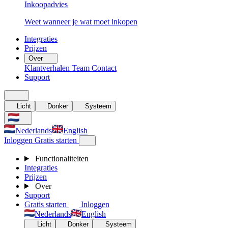
Inkoopadvies
Weet wanneer je wat moet inkopen
Integraties
Prijzen
Over
Klantverhalen
Team
Contact
Support
Licht
Donker
Systeem
Nederlands
English
Inloggen
Gratis starten
Functionaliteiten
Integraties
Prijzen
Over
Support
Gratis starten
Inloggen
Nederlands
English
Licht
Donker
Systeem