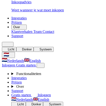
Inkoopadvies
Weet wanneer je wat moet inkopen
Integraties
Prijzen
Over
Klantverhalen
Team
Contact
Support
Licht
Donker
Systeem
Nederlands
English
Inloggen
Gratis starten
Functionaliteiten
Integraties
Prijzen
Over
Support
Gratis starten
Inloggen
Nederlands
English
Licht
Donker
Systeem