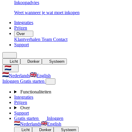
Inkoopadvies
Weet wanneer je wat moet inkopen
Integraties
Prijzen
Over
Klantverhalen
Team
Contact
Support
Licht
Donker
Systeem
Nederlands
English
Inloggen
Gratis starten
Functionaliteiten
Integraties
Prijzen
Over
Support
Gratis starten
Inloggen
Nederlands
English
Licht
Donker
Systeem