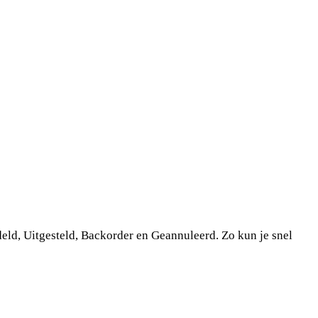
deld,
Uitgesteld
,
Backorder
en
Geannuleerd
. Zo kun je snel