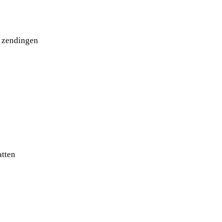
 zendingen
atten