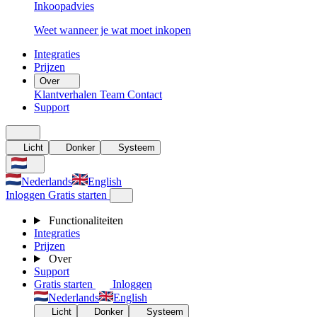
Inkoopadvies
Weet wanneer je wat moet inkopen
Integraties
Prijzen
Over
Klantverhalen
Team
Contact
Support
Licht
Donker
Systeem
Nederlands
English
Inloggen
Gratis starten
Functionaliteiten
Integraties
Prijzen
Over
Support
Gratis starten
Inloggen
Nederlands
English
Licht
Donker
Systeem