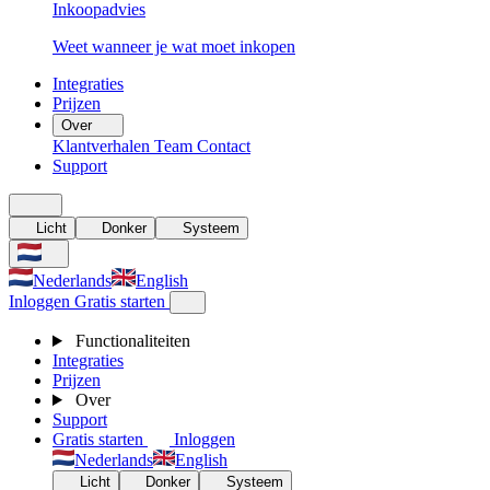
Inkoopadvies
Weet wanneer je wat moet inkopen
Integraties
Prijzen
Over
Klantverhalen
Team
Contact
Support
Licht
Donker
Systeem
Nederlands
English
Inloggen
Gratis starten
Functionaliteiten
Integraties
Prijzen
Over
Support
Gratis starten
Inloggen
Nederlands
English
Licht
Donker
Systeem