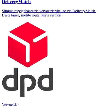
DeliveryMatch
Slimme regelgebaseerde vervoerderskeuze via DeliveryMatch.
Beste tarief, snelste route, juiste service.
Vervoerder