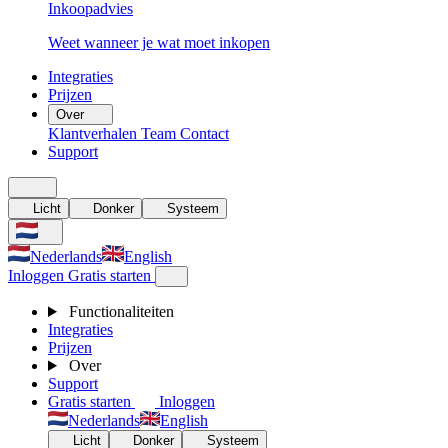
Inkoopadvies
Weet wanneer je wat moet inkopen
Integraties
Prijzen
Over
Klantverhalen
Team
Contact
Support
Licht
Donker
Systeem
Nederlands
English
Inloggen
Gratis starten
Functionaliteiten
Integraties
Prijzen
Over
Support
Gratis starten
Inloggen
Nederlands
English
Licht
Donker
Systeem