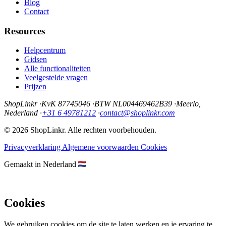
Blog
Contact
Resources
Helpcentrum
Gidsen
Alle functionaliteiten
Veelgestelde vragen
Prijzen
ShopLinkr
·
KvK 87745046
·
BTW NL004469462B39
·
Meerlo,
Nederland
·
+31 6 49781212
·
contact@shoplinkr.com
© 2026 ShopLinkr. Alle rechten voorbehouden.
Privacyverklaring
Algemene voorwaarden
Cookies
Gemaakt in Nederland
Cookies
We gebruiken cookies om de site te laten werken en je ervaring te