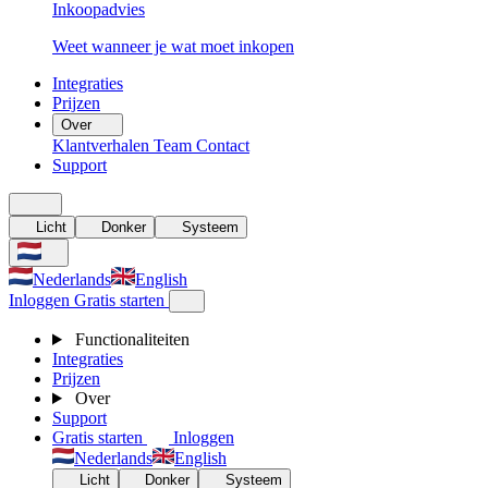
Inkoopadvies
Weet wanneer je wat moet inkopen
Integraties
Prijzen
Over
Klantverhalen
Team
Contact
Support
Licht
Donker
Systeem
Nederlands
English
Inloggen
Gratis starten
Functionaliteiten
Integraties
Prijzen
Over
Support
Gratis starten
Inloggen
Nederlands
English
Licht
Donker
Systeem