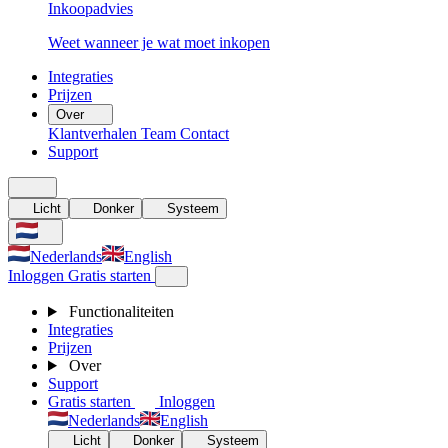
Inkoopadvies
Weet wanneer je wat moet inkopen
Integraties
Prijzen
Over
Klantverhalen
Team
Contact
Support
Licht
Donker
Systeem
Nederlands
English
Inloggen
Gratis starten
Functionaliteiten
Integraties
Prijzen
Over
Support
Gratis starten
Inloggen
Nederlands
English
Licht
Donker
Systeem