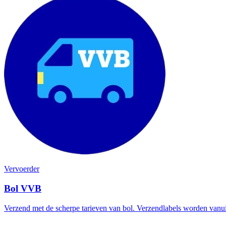
Vervoerder
Bol VVB
Verzend met de scherpe tarieven van bol. Verzendlabels worden vanui