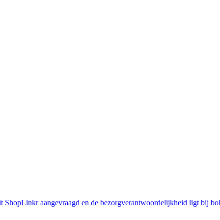
t ShopLinkr aangevraagd en de bezorgverantwoordelijkheid ligt bij bol