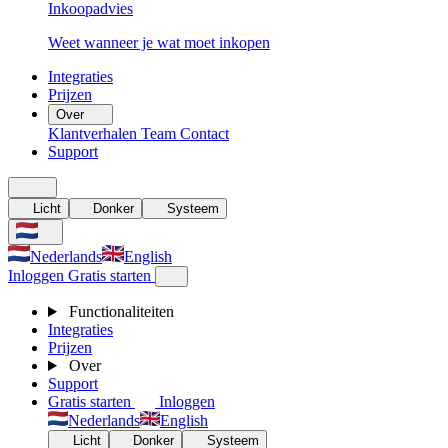
Inkoopadvies
Weet wanneer je wat moet inkopen
Integraties
Prijzen
Over
Klantverhalen
Team
Contact
Support
Licht
Donker
Systeem
Nederlands
English
Inloggen
Gratis starten
Functionaliteiten
Integraties
Prijzen
Over
Support
Gratis starten
Inloggen
Nederlands
English
Licht
Donker
Systeem