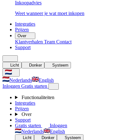
Inkoopadvies
Weet wanneer je wat moet inkopen
Integraties
Prijzen
Over
Klantverhalen
Team
Contact
Support
Licht
Donker
Systeem
Nederlands
English
Inloggen
Gratis starten
Functionaliteiten
Integraties
Prijzen
Over
Support
Gratis starten
Inloggen
Nederlands
English
Licht
Donker
Systeem